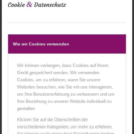
Diese Seite nutzt aus Sicherheitsgründen und zum Schutz
&
Cookie
Datenschutz
der Übertragung vertraulicher Inhalte, wie zum Beispiel
Bestellungen oder Anfragen, die Sie an uns als
Seitenbetreiber senden, eine SSL- bzw. TLS-
Verschlüsselung. Eine verschlüsselte Verbindung
erkennen Sie daran, dass die Adresszeile des Browsers
Wie wir Cookies verwenden
von „http://“ auf „https://“ wechselt und an dem Schloss-
Symbol in Ihrer Browserzeile.
Wenn die SSL- bzw. TLS-Verschlüsselung aktiviert ist,
Wir können verlangen, dass Cookies auf Ihrem
können die Daten, die Sie an uns übermitteln, nicht von
Gerät gespeichert werden. Wir verwenden
Dritten mitgelesen werden.
Cookies, um zu erfahren, wann Sie unsere
Websites besuchen, wie Sie mit uns interagieren,
Auskunft, Löschung und Berichtigung
um Ihre Benutzererfahrung zu verbessern und um
Ihre Beziehung zu unserer Website individuell zu
Sie haben im Rahmen der geltenden gesetzlichen
gestalten
Bestimmungen jederzeit das Recht auf unentgeltliche
Auskunft über Ihre gespeicherten personenbezogenen
Klicken Sie auf die Überschriften der
Daten, deren Herkunft und Empfänger und den Zweck der
verschiedenen Kategorien, um mehr zu erfahren.
Datenverarbeitung und ggf. ein Recht auf Berichtigung
Sie können auch einige Ihrer Einstellungen ändern.