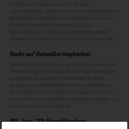
Betroffenen ein Beschwerderecht bei einer
Aufsichtsbehörde, insbesondere in dem Mitgliedstaat ihres
gewöhnlichen Aufenthalts, ihres Arbeitsplatzes oder des
Orts des mutmaßlichen Verstoßes zu. Das
Beschwerderecht besteht unbeschadet anderweitiger
verwaltungsrechtlicher oder gerichtlicher Rechtsbehelfe.
Recht auf Daten­übertrag­barkeit
Sie haben das Recht, Daten, die wir auf Grundlage Ihrer
Einwilligung oder in Erfüllung eines Vertrags automatisiert
verarbeiten, an sich oder an einen Dritten in einem
gängigen, maschinenlesbaren Format aushändigen zu
lassen. Sofern Sie die direkte Übertragung der Daten an
einen anderen Verantwortlichen verlangen, erfolgt dies nur,
soweit es technisch machbar ist.
SSL- bzw. TLS-Verschlüsselung