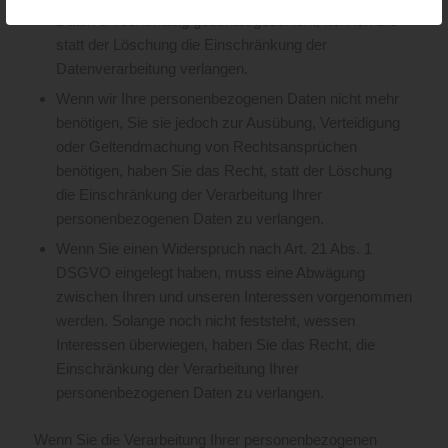
Daten unrechtmäßig geschah/geschieht, können Sie
statt der Löschung die Einschränkung der
Datenverarbeitung verlangen.
Wenn wir Ihre personenbezogenen Daten nicht mehr
benötigen, Sie sie jedoch zur Ausübung, Verteidigung
oder Geltendmachung von Rechtsansprüchen
benötigen, haben Sie das Recht, statt der Löschung
die Einschränkung der Verarbeitung Ihrer
personenbezogenen Daten zu verlangen.
Wenn Sie einen Widerspruch nach Art. 21 Abs. 1
DSGVO eingelegt haben, muss eine Abwägung
zwischen Ihren und unseren Interessen vorgenommen
werden. Solange noch nicht feststeht, wessen
Interessen überwiegen, haben Sie das Recht, die
Einschränkung der Verarbeitung Ihrer
personenbezogenen Daten zu verlangen.
Wenn Sie die Verarbeitung Ihrer personenbezogenen