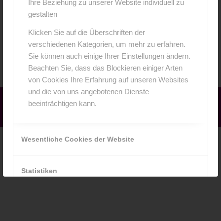
Ihre Beziehung zu unserer Website individuell zu
gestalten
Klicken Sie auf die Überschriften der
Babybauch
verschiedenen Kategorien, um mehr zu erfahren.
Sie können auch einige Ihrer Einstellungen ändern.
Beachten Sie, dass das Blockieren einiger Arten
von Cookies Ihre Erfahrung auf unseren Websites
und die von uns angebotenen Dienste
© Copyright - Bambinifotos Würzburg
beeinträchtigen kann.
Impressum
Datenschutz
AGB
Cookie-Einstellungen
Wesentliche Cookies der Website
Statistiken
Datenschutz-Bestimmungen