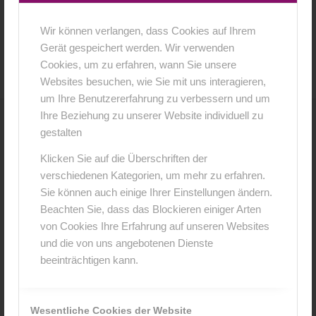
Wir können verlangen, dass Cookies auf Ihrem
16. Februar 2016
0 Kommentare
von
anja
/
/
Gerät gespeichert werden. Wir verwenden
Cookies, um zu erfahren, wann Sie unsere
Websites besuchen, wie Sie mit uns interagieren,
um Ihre Benutzererfahrung zu verbessern und um
Ihre Beziehung zu unserer Website individuell zu
0
gestalten
Klicken Sie auf die Überschriften der
KOMMENTARE
verschiedenen Kategorien, um mehr zu erfahren.
Hinterlasse einen Kommentar
Sie können auch einige Ihrer Einstellungen ändern.
Beachten Sie, dass das Blockieren einiger Arten
An der Diskussion beteiligen?
von Cookies Ihre Erfahrung auf unseren Websites
Hinterlasse uns deinen Kommentar!
und die von uns angebotenen Dienste
beeinträchtigen kann.
*
Name
Wesentliche Cookies der Website
*
E-Mail-Adresse