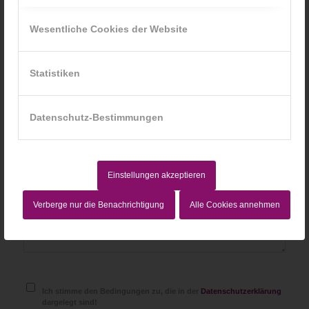
*
Name
Wesentliche Cookies der Website
*
E-Mail-Adresse
Statistiken
Website
Datenschutz-Bestimmungen
Einstellungen akzeptieren
Verberge nur die Benachrichtigung
Alle Cookies annehmen
Ich stimme den Bedingungen zu, die in der
Datenschutzerklärung
dargelegt sind!