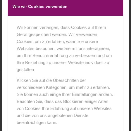
Wie wir Cookies verwenden
Wir können verlangen, dass Cookies auf Ihrem
Gerät gespeichert werden. Wir verwenden
Cookies, um zu erfahren, wann Sie unsere
16. Februar 2016
0 Kommentare
von
anja
/
/
Websites besuchen, wie Sie mit uns interagieren,
um Ihre Benutzererfahrung zu verbessern und um
Ihre Beziehung zu unserer Website individuell zu
gestalten
Klicken Sie auf die Überschriften der
0
verschiedenen Kategorien, um mehr zu erfahren.
Sie können auch einige Ihrer Einstellungen ändern.
KOMMENTARE
Beachten Sie, dass das Blockieren einiger Arten
Hinterlasse einen Kommentar
von Cookies Ihre Erfahrung auf unseren Websites
und die von uns angebotenen Dienste
An der Diskussion beteiligen?
beeinträchtigen kann.
Hinterlasse uns deinen Kommentar!