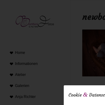
newbo
Home
Informationen
Atelier
Galerien
16. Februar 20
&
Cookie
Datensc
Anja Richter