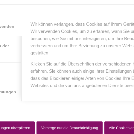
0
Wir können verlangen, dass Cookies auf Ihrem Gerät
rwenden
Wir verwenden Cookies, um zu erfahren, wann Sie 
KOMMENTARE
besuchen, wie Sie mit uns interagieren, um Ihre Ben
nterlasse einen Kommentar
verbessern und um Ihre Beziehung zu unserer Website
s der
gestalten
er Diskussion beteiligen?
erlasse uns deinen Kommentar!
Klicken Sie auf die Überschriften der verschiedenen
erfahren. Sie können auch einige Ihrer Einstellungen
*
Name
dass das Blockieren einiger Arten von Cookies Ihre 
Websites und die von uns angebotenen Dienste beein
mmungen
*
E-Mail-Adresse
Website
lungen akzeptieren
Verberge nur die Benachrichtigung
Alle Cookies 