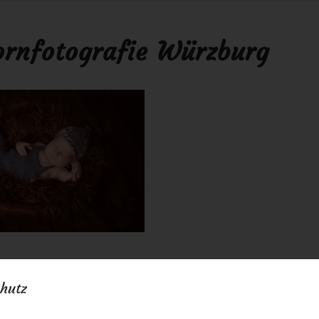
rnfotografie Würzburg
16
0 Kommentare
von
anja
/
/
hutz