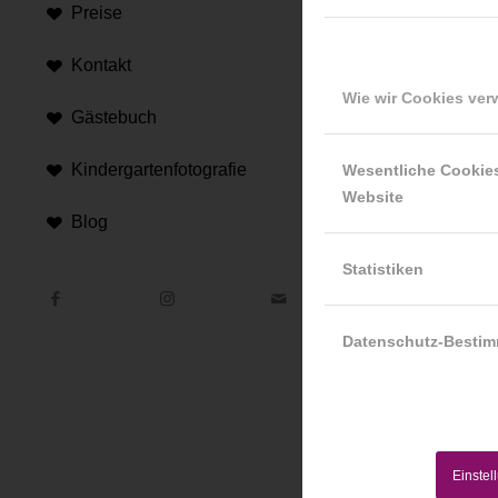
Preise
Kontakt
Wie wir Cookies ve
Gästebuch
Hi
Kindergartenfotografie
Wesentliche Cookie
Website
An d
Blog
Hint
Statistiken
Datenschutz-Besti
Einstel