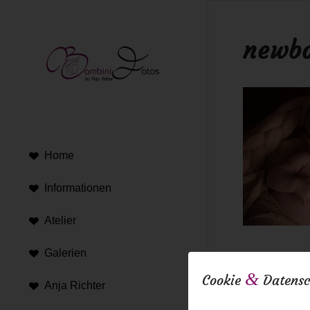
newbo
Home
Informationen
Atelier
Galerien
16. Februar 20
&
Cookie
Datensc
Anja Richter