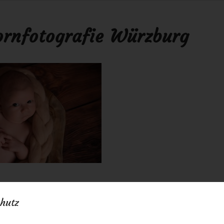
rnfotografie Würzburg
16
0 Kommentare
von
anja
/
/
hutz