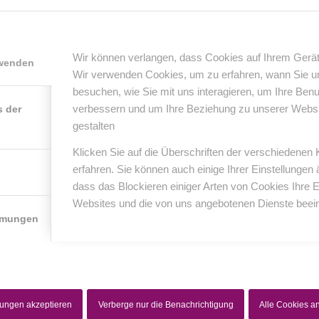
0
Wir können verlangen, dass Cookies auf Ihrem Gerät
rwenden
Wir verwenden Cookies, um zu erfahren, wann Sie 
KOMMENTARE
besuchen, wie Sie mit uns interagieren, um Ihre Ben
nterlasse einen Kommentar
verbessern und um Ihre Beziehung zu unserer Website
s der
gestalten
er Diskussion beteiligen?
erlasse uns deinen Kommentar!
Klicken Sie auf die Überschriften der verschiedenen
erfahren. Sie können auch einige Ihrer Einstellungen
*
Name
dass das Blockieren einiger Arten von Cookies Ihre 
Websites und die von uns angebotenen Dienste beein
mmungen
*
E-Mail-Adresse
Website
lungen akzeptieren
Verberge nur die Benachrichtigung
Alle Cookies 