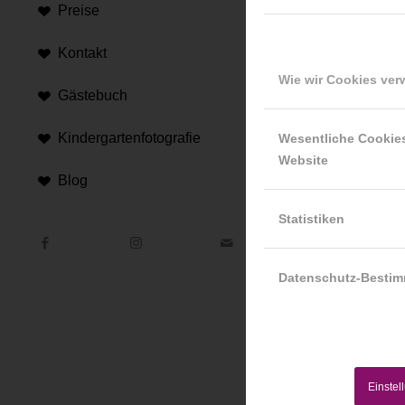
Preise
Kontakt
Wie wir Cookies ve
Gästebuch
Hi
Kindergartenfotografie
Wesentliche Cookie
Website
An d
Blog
Hint
Statistiken
Datenschutz-Besti
Einstel