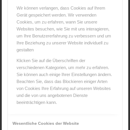
16. Februar 2016
0 Kommentare
von
anja
/
/
Wir können verlangen, dass Cookies auf Ihrem
Gerät gespeichert werden. Wir verwenden
Cookies, um zu erfahren, wann Sie unsere
Websites besuchen, wie Sie mit uns interagieren,
um Ihre Benutzererfahrung zu verbessern und um
Ihre Beziehung zu unserer Website individuell zu
0
gestalten
KOMMENTARE
Klicken Sie auf die Überschriften der
verschiedenen Kategorien, um mehr zu erfahren.
Hinterlasse einen Kommentar
Sie können auch einige Ihrer Einstellungen ändern.
An der Diskussion beteiligen?
Beachten Sie, dass das Blockieren einiger Arten
Hinterlasse uns deinen Kommentar!
von Cookies Ihre Erfahrung auf unseren Websites
und die von uns angebotenen Dienste
*
Name
beeinträchtigen kann.
*
E-Mail-Adresse
Wesentliche Cookies der Website