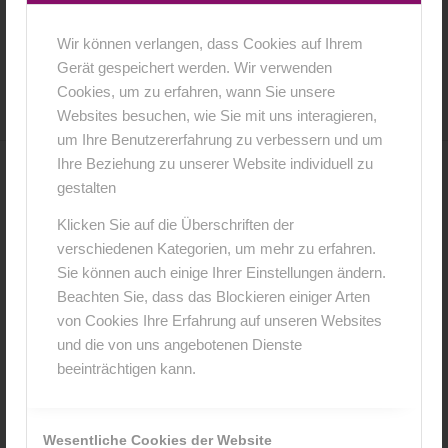
Wir können verlangen, dass Cookies auf Ihrem
16. Februar 2016
0 Kommentare
von
anja
/
/
Gerät gespeichert werden. Wir verwenden
Cookies, um zu erfahren, wann Sie unsere
Websites besuchen, wie Sie mit uns interagieren,
um Ihre Benutzererfahrung zu verbessern und um
Ihre Beziehung zu unserer Website individuell zu
0
gestalten
Klicken Sie auf die Überschriften der
KOMMENTARE
verschiedenen Kategorien, um mehr zu erfahren.
Hinterlasse einen Kommentar
Sie können auch einige Ihrer Einstellungen ändern.
Beachten Sie, dass das Blockieren einiger Arten
An der Diskussion beteiligen?
von Cookies Ihre Erfahrung auf unseren Websites
Hinterlasse uns deinen Kommentar!
und die von uns angebotenen Dienste
beeinträchtigen kann.
*
Name
Wesentliche Cookies der Website
*
E-Mail-Adresse