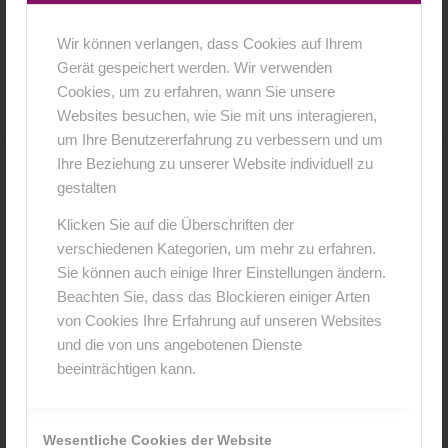
Wir können verlangen, dass Cookies auf Ihrem
16. Februar 2016
0 Kommentare
von
anja
/
/
Gerät gespeichert werden. Wir verwenden
Cookies, um zu erfahren, wann Sie unsere
Websites besuchen, wie Sie mit uns interagieren,
um Ihre Benutzererfahrung zu verbessern und um
Ihre Beziehung zu unserer Website individuell zu
0
gestalten
Klicken Sie auf die Überschriften der
KOMMENTARE
verschiedenen Kategorien, um mehr zu erfahren.
Hinterlasse einen Kommentar
Sie können auch einige Ihrer Einstellungen ändern.
Beachten Sie, dass das Blockieren einiger Arten
An der Diskussion beteiligen?
von Cookies Ihre Erfahrung auf unseren Websites
Hinterlasse uns deinen Kommentar!
und die von uns angebotenen Dienste
beeinträchtigen kann.
*
Name
Wesentliche Cookies der Website
*
E-Mail-Adresse