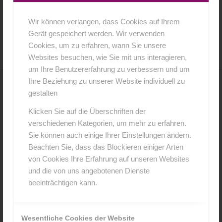
Wir können verlangen, dass Cookies auf Ihrem
16. Februar 2016
0 Kommentare
von
anja
/
/
Gerät gespeichert werden. Wir verwenden
Cookies, um zu erfahren, wann Sie unsere
Websites besuchen, wie Sie mit uns interagieren,
um Ihre Benutzererfahrung zu verbessern und um
Ihre Beziehung zu unserer Website individuell zu
0
gestalten
Klicken Sie auf die Überschriften der
KOMMENTARE
verschiedenen Kategorien, um mehr zu erfahren.
Hinterlasse einen Kommentar
Sie können auch einige Ihrer Einstellungen ändern.
Beachten Sie, dass das Blockieren einiger Arten
An der Diskussion beteiligen?
von Cookies Ihre Erfahrung auf unseren Websites
Hinterlasse uns deinen Kommentar!
und die von uns angebotenen Dienste
beeinträchtigen kann.
*
Name
Wesentliche Cookies der Website
*
E-Mail-Adresse