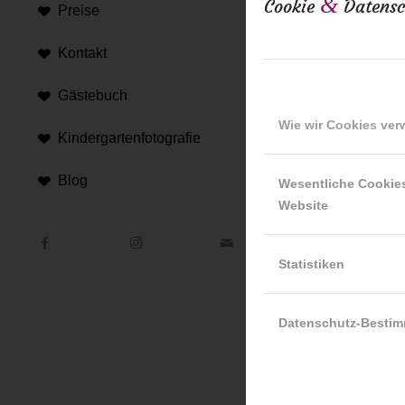
&
Cookie
Datensc
Preise
16. Februar 20
Kontakt
Gästebuch
Wie wir Cookies ve
Kindergartenfotografie
Blog
Wesentliche Cookie
Website
Hi
An d
Statistiken
Hint
Datenschutz-Besti