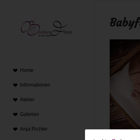
Babyf
Home
Informationen
Atelier
Galerien
Anja Richter