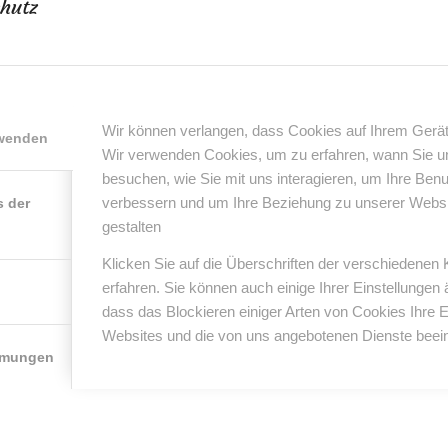
hutz
16
0 Kommentare
von
anja
/
/
Wir können verlangen, dass Cookies auf Ihrem Gerät
rwenden
Wir verwenden Cookies, um zu erfahren, wann Sie 
0
besuchen, wie Sie mit uns interagieren, um Ihre Ben
verbessern und um Ihre Beziehung zu unserer Website
s der
KOMMENTARE
gestalten
nterlasse einen Kommentar
Klicken Sie auf die Überschriften der verschiedenen
er Diskussion beteiligen?
erfahren. Sie können auch einige Ihrer Einstellungen
erlasse uns deinen Kommentar!
dass das Blockieren einiger Arten von Cookies Ihre 
Websites und die von uns angebotenen Dienste beein
*
Name
mmungen
*
E-Mail-Adresse