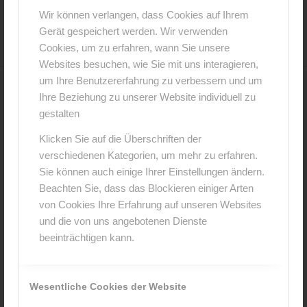
16. Februar 2016
0 Kommentare
von
anja
/
/
Wir können verlangen, dass Cookies auf Ihrem
Gerät gespeichert werden. Wir verwenden
Cookies, um zu erfahren, wann Sie unsere
Websites besuchen, wie Sie mit uns interagieren,
um Ihre Benutzererfahrung zu verbessern und um
Ihre Beziehung zu unserer Website individuell zu
0
gestalten
KOMMENTARE
Klicken Sie auf die Überschriften der
Hinterlasse einen Kommentar
verschiedenen Kategorien, um mehr zu erfahren.
Sie können auch einige Ihrer Einstellungen ändern.
An der Diskussion beteiligen?
Beachten Sie, dass das Blockieren einiger Arten
Hinterlasse uns deinen Kommentar!
von Cookies Ihre Erfahrung auf unseren Websites
und die von uns angebotenen Dienste
*
Name
beeinträchtigen kann.
*
E-Mail-Adresse
Wesentliche Cookies der Website