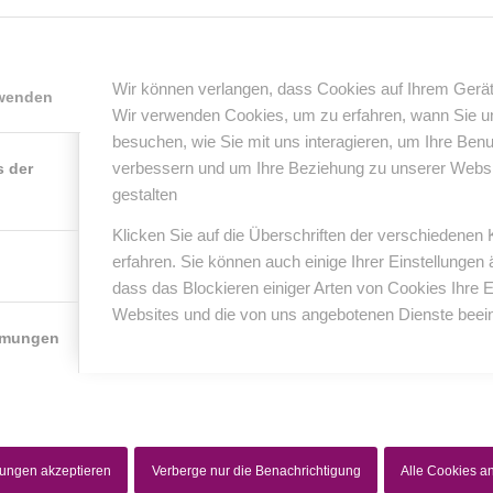
0
Wir können verlangen, dass Cookies auf Ihrem Gerät
rwenden
Wir verwenden Cookies, um zu erfahren, wann Sie 
KOMMENTARE
besuchen, wie Sie mit uns interagieren, um Ihre Ben
nterlasse einen Kommentar
verbessern und um Ihre Beziehung zu unserer Website
s der
gestalten
er Diskussion beteiligen?
erlasse uns deinen Kommentar!
Klicken Sie auf die Überschriften der verschiedenen
erfahren. Sie können auch einige Ihrer Einstellungen
*
Name
dass das Blockieren einiger Arten von Cookies Ihre 
Websites und die von uns angebotenen Dienste beein
mmungen
*
E-Mail-Adresse
Website
lungen akzeptieren
Verberge nur die Benachrichtigung
Alle Cookies 