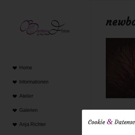
newbo
Home
Informationen
Atelier
Galerien
16. Februar 20
&
Cookie
Datensc
Anja Richter