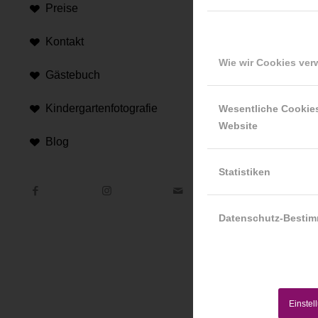
Preise
Kontakt
Wie wir Cookies ve
Gästebuch
Hi
Kindergartenfotografie
Wesentliche Cookie
Website
An d
Blog
Hint
Statistiken
Datenschutz-Besti
Einstel