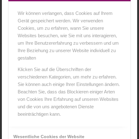
Wir können verlangen, dass Cookies auf Ihrem
16. Februar 2016
0 Kommentare
von
anja
/
/
Gerät gespeichert werden. Wir verwenden
Cookies, um zu erfahren, wann Sie unsere
Websites besuchen, wie Sie mit uns interagieren,
um Ihre Benutzererfahrung zu verbessern und um
Ihre Beziehung zu unserer Website individuell zu
0
gestalten
Klicken Sie auf die Überschriften der
KOMMENTARE
verschiedenen Kategorien, um mehr zu erfahren.
Hinterlasse einen Kommentar
Sie können auch einige Ihrer Einstellungen ändern.
Beachten Sie, dass das Blockieren einiger Arten
An der Diskussion beteiligen?
von Cookies Ihre Erfahrung auf unseren Websites
Hinterlasse uns deinen Kommentar!
und die von uns angebotenen Dienste
beeinträchtigen kann.
*
Name
Wesentliche Cookies der Website
*
E-Mail-Adresse