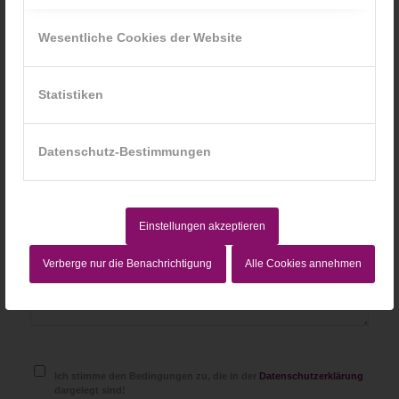
*
Name
Wesentliche Cookies der Website
*
E-Mail-Adresse
Statistiken
Website
Datenschutz-Bestimmungen
Einstellungen akzeptieren
Verberge nur die Benachrichtigung
Alle Cookies annehmen
Ich stimme den Bedingungen zu, die in der
Datenschutzerklärung
dargelegt sind!