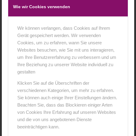
Wie wir Cookies verwenden
Wir können verlangen, dass Cookies auf Ihrem
Gerät gespeichert werden. Wir verwenden
Cookies, um zu erfahren, wann Sie unsere
16. Februar 2016
0 Kommentare
von
anja
/
/
Websites besuchen, wie Sie mit uns interagieren,
um Ihre Benutzererfahrung zu verbessern und um
Ihre Beziehung zu unserer Website individuell zu
gestalten
Klicken Sie auf die Überschriften der
0
verschiedenen Kategorien, um mehr zu erfahren.
Sie können auch einige Ihrer Einstellungen ändern.
KOMMENTARE
Beachten Sie, dass das Blockieren einiger Arten
Hinterlasse einen Kommentar
von Cookies Ihre Erfahrung auf unseren Websites
und die von uns angebotenen Dienste
An der Diskussion beteiligen?
beeinträchtigen kann.
Hinterlasse uns deinen Kommentar!