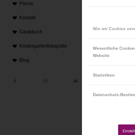
Preise
Kontakt
Wie wir Cookies ve
Gästebuch
Kindergartenfotografie
Hi
Wesentliche Cookie
Website
Blog
An d
Hint
Statistiken
Datenschutz-Besti
Einstel