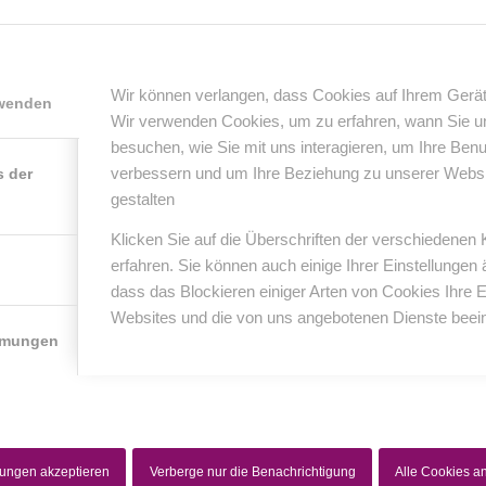
0
Wir können verlangen, dass Cookies auf Ihrem Gerät
rwenden
Wir verwenden Cookies, um zu erfahren, wann Sie 
KOMMENTARE
besuchen, wie Sie mit uns interagieren, um Ihre Ben
nterlasse einen Kommentar
verbessern und um Ihre Beziehung zu unserer Website
s der
gestalten
er Diskussion beteiligen?
erlasse uns deinen Kommentar!
Klicken Sie auf die Überschriften der verschiedenen
erfahren. Sie können auch einige Ihrer Einstellungen
*
Name
dass das Blockieren einiger Arten von Cookies Ihre 
Websites und die von uns angebotenen Dienste beein
mmungen
*
E-Mail-Adresse
Website
lungen akzeptieren
Verberge nur die Benachrichtigung
Alle Cookies 