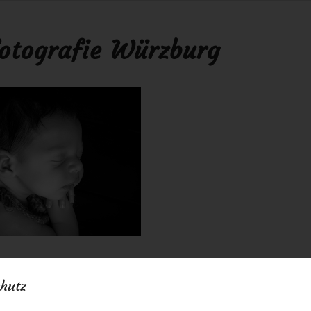
otografie Würzburg
0 Kommentare
von
anja
/
/
hutz