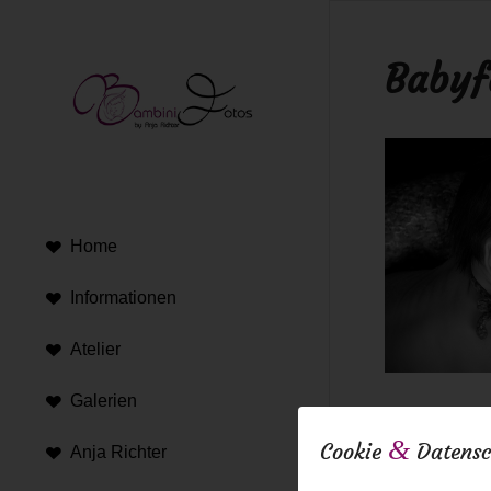
Babyf
Home
Informationen
Atelier
Galerien
24. März 2017
&
Cookie
Datensc
Anja Richter