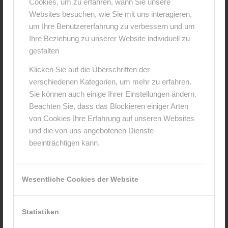
Cookies, um zu erfahren, wann Sie unsere
0
Websites besuchen, wie Sie mit uns interagieren,
um Ihre Benutzererfahrung zu verbessern und um
KOMMENTARE
Ihre Beziehung zu unserer Website individuell zu
Hinterlasse einen Kommentar
gestalten
An der Diskussion beteiligen?
Klicken Sie auf die Überschriften der
Hinterlasse uns deinen Kommentar!
verschiedenen Kategorien, um mehr zu erfahren.
Sie können auch einige Ihrer Einstellungen ändern.
*
Name
Beachten Sie, dass das Blockieren einiger Arten
von Cookies Ihre Erfahrung auf unseren Websites
und die von uns angebotenen Dienste
*
E-Mail-Adresse
beeinträchtigen kann.
Website
Wesentliche Cookies der Website
Statistiken