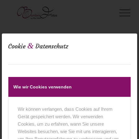
&
Cookie
Datenschutz
0
Wie wir Cookies verwenden
KOMMENTARE
Wir können verlangen, dass Cookies auf Ihrem
Hinterlasse einen Kommentar
Gerät gespeichert werden. Wir verwenden
An der Diskussion beteiligen?
Cookies, um zu erfahren, wann Sie unsere
Hinterlasse uns deinen Kommentar!
Websites besuchen, wie Sie mit uns interagieren,
um Ihre Benutzererfahrung zu verbessern und um