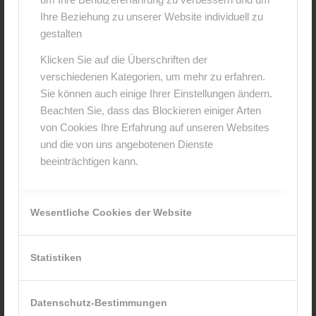
*
Name
Ihre Beziehung zu unserer Website individuell zu
gestalten
*
Klicken Sie auf die Überschriften der
E-Mail-Adresse
verschiedenen Kategorien, um mehr zu erfahren.
Sie können auch einige Ihrer Einstellungen ändern.
Website
Beachten Sie, dass das Blockieren einiger Arten
von Cookies Ihre Erfahrung auf unseren Websites
und die von uns angebotenen Dienste
beeinträchtigen kann.
Wesentliche Cookies der Website
Statistiken
Ich stimme den Bedingungen zu, die in der
Datenschutzerklärung
Datenschutz-Bestimmungen
dargelegt sind!