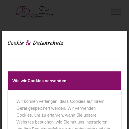
&
Cookie
Datenschutz
0
Wie wir Cookies verwenden
KOMMENTARE
Wir können verlangen, dass Cookies auf Ihrem
Hinterlasse einen Kommentar
Gerät gespeichert werden. Wir verwenden
An der Diskussion beteiligen?
Cookies, um zu erfahren, wann Sie unsere
Hinterlasse uns deinen Kommentar!
Websites besuchen, wie Sie mit uns interagieren,
um Ihre Benutzererfahrung zu verbessern und um