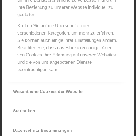
*
Name
Ihre Beziehung zu unserer Website individuell zu
gestalten
*
Klicken Sie auf die Überschriften der
E-Mail-Adresse
verschiedenen Kategorien, um mehr zu erfahren.
Sie können auch einige Ihrer Einstellungen ändern.
Website
Beachten Sie, dass das Blockieren einiger Arten
von Cookies Ihre Erfahrung auf unseren Websites
und die von uns angebotenen Dienste
beeinträchtigen kann.
Wesentliche Cookies der Website
Statistiken
Ich stimme den Bedingungen zu, die in der
Datenschutzerklärung
Datenschutz-Bestimmungen
dargelegt sind!