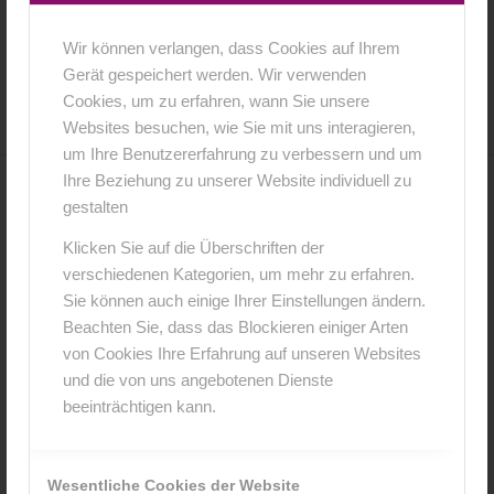
Wir können verlangen, dass Cookies auf Ihrem
16. Februar 2016
0 Kommentare
von
anja
/
/
Gerät gespeichert werden. Wir verwenden
Cookies, um zu erfahren, wann Sie unsere
Websites besuchen, wie Sie mit uns interagieren,
um Ihre Benutzererfahrung zu verbessern und um
Ihre Beziehung zu unserer Website individuell zu
0
gestalten
Klicken Sie auf die Überschriften der
KOMMENTARE
verschiedenen Kategorien, um mehr zu erfahren.
Hinterlasse einen Kommentar
Sie können auch einige Ihrer Einstellungen ändern.
Beachten Sie, dass das Blockieren einiger Arten
An der Diskussion beteiligen?
von Cookies Ihre Erfahrung auf unseren Websites
Hinterlasse uns deinen Kommentar!
und die von uns angebotenen Dienste
beeinträchtigen kann.
*
Name
Wesentliche Cookies der Website
*
E-Mail-Adresse