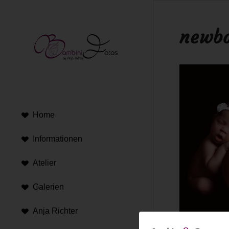
newbo
Home
Informationen
Atelier
Galerien
Anja Richter