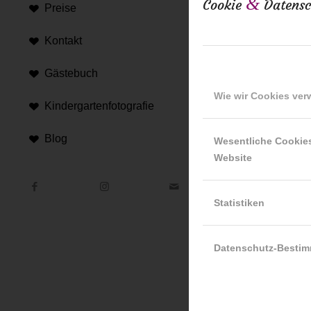
&
Cookie
Datensc
Preise
16. Februar 20
Kontakt
Gästebuch
Wie wir Cookies ve
Kindergartenfotografie
Blog
Wesentliche Cookie
Website
Hi
An d
Statistiken
Hint
Datenschutz-Besti