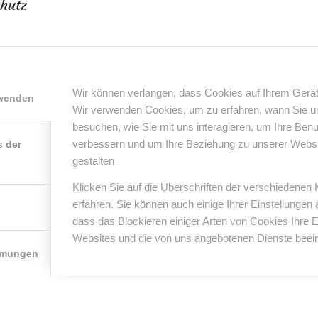
hutz
16
0 Kommentare
von
anja
/
/
Wir können verlangen, dass Cookies auf Ihrem Gerät
rwenden
Wir verwenden Cookies, um zu erfahren, wann Sie 
0
besuchen, wie Sie mit uns interagieren, um Ihre Ben
verbessern und um Ihre Beziehung zu unserer Website
s der
KOMMENTARE
gestalten
nterlasse einen Kommentar
Klicken Sie auf die Überschriften der verschiedenen
er Diskussion beteiligen?
erfahren. Sie können auch einige Ihrer Einstellungen
erlasse uns deinen Kommentar!
dass das Blockieren einiger Arten von Cookies Ihre 
Websites und die von uns angebotenen Dienste beein
*
Name
mmungen
*
E-Mail-Adresse