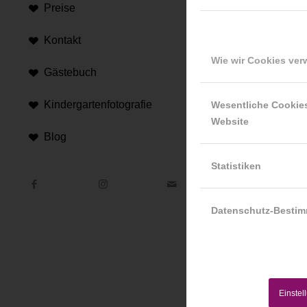
Preise
Kontakt
Wie wir Cookies ve
Gästebuch
Hi
Kindergartenfotografie
Wesentliche Cookie
Website
An d
Blog
Hint
Statistiken
Datenschutz-Besti
Einstel