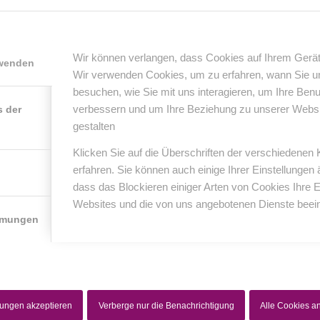
0
Wir können verlangen, dass Cookies auf Ihrem Gerät
rwenden
Wir verwenden Cookies, um zu erfahren, wann Sie 
KOMMENTARE
besuchen, wie Sie mit uns interagieren, um Ihre Ben
nterlasse einen Kommentar
verbessern und um Ihre Beziehung zu unserer Website
s der
gestalten
er Diskussion beteiligen?
erlasse uns deinen Kommentar!
Klicken Sie auf die Überschriften der verschiedenen
erfahren. Sie können auch einige Ihrer Einstellungen
*
Name
dass das Blockieren einiger Arten von Cookies Ihre 
Websites und die von uns angebotenen Dienste beein
mmungen
*
E-Mail-Adresse
Website
lungen akzeptieren
Verberge nur die Benachrichtigung
Alle Cookies 