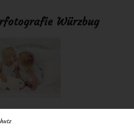
rfotografie Würzbug
16
0 Kommentare
von
anja
/
/
hutz