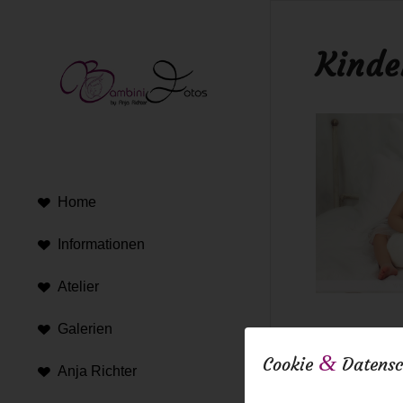
Kinde
Home
Informationen
Atelier
Galerien
29. Februar 20
&
Cookie
Datensc
Anja Richter