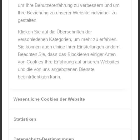
um Ihre Benutzererfahrung zu verbessern und um
Hinterlasse einen Kommentar
Ihre Beziehung zu unserer Website individuell zu
An der Diskussion beteiligen?
gestalten
Hinterlasse uns deinen Kommentar!
Klicken Sie auf die Überschriften der
verschiedenen Kategorien, um mehr zu erfahren.
*
Name
Sie können auch einige Ihrer Einstellungen ändern.
Beachten Sie, dass das Blockieren einiger Arten
von Cookies Ihre Erfahrung auf unseren Websites
*
E-Mail-Adresse
und die von uns angebotenen Dienste
beeinträchtigen kann.
Website
Wesentliche Cookies der Website
Statistiken
Datenschutz-Bestimmungen