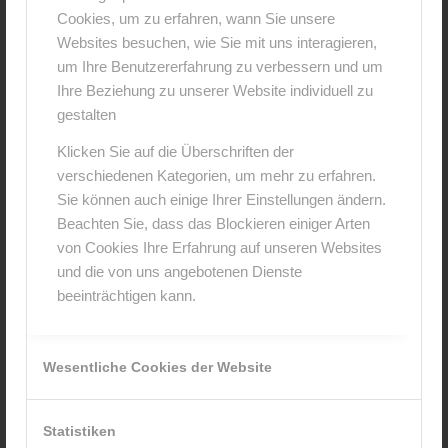
Cookies, um zu erfahren, wann Sie unsere
0
Websites besuchen, wie Sie mit uns interagieren,
um Ihre Benutzererfahrung zu verbessern und um
KOMMENTARE
Ihre Beziehung zu unserer Website individuell zu
gestalten
Hinterlasse einen Kommentar
Klicken Sie auf die Überschriften der
An der Diskussion beteiligen?
verschiedenen Kategorien, um mehr zu erfahren.
Hinterlasse uns deinen Kommentar!
Sie können auch einige Ihrer Einstellungen ändern.
Beachten Sie, dass das Blockieren einiger Arten
*
Name
von Cookies Ihre Erfahrung auf unseren Websites
und die von uns angebotenen Dienste
beeinträchtigen kann.
*
E-Mail-Adresse
Wesentliche Cookies der Website
Website
Statistiken