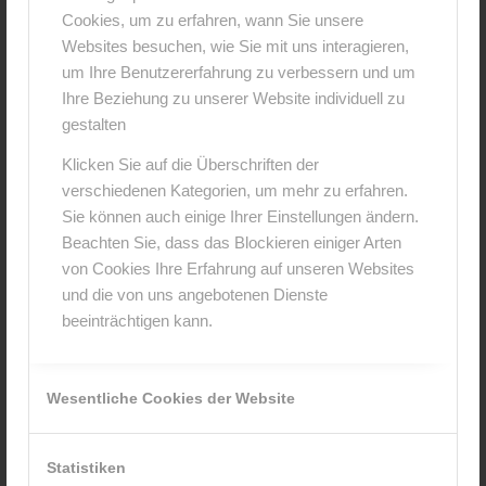
Cookies, um zu erfahren, wann Sie unsere
0
Websites besuchen, wie Sie mit uns interagieren,
um Ihre Benutzererfahrung zu verbessern und um
KOMMENTARE
Ihre Beziehung zu unserer Website individuell zu
gestalten
Hinterlasse einen Kommentar
Klicken Sie auf die Überschriften der
An der Diskussion beteiligen?
verschiedenen Kategorien, um mehr zu erfahren.
Hinterlasse uns deinen Kommentar!
Sie können auch einige Ihrer Einstellungen ändern.
Beachten Sie, dass das Blockieren einiger Arten
*
Name
von Cookies Ihre Erfahrung auf unseren Websites
und die von uns angebotenen Dienste
beeinträchtigen kann.
*
E-Mail-Adresse
Wesentliche Cookies der Website
Website
Statistiken