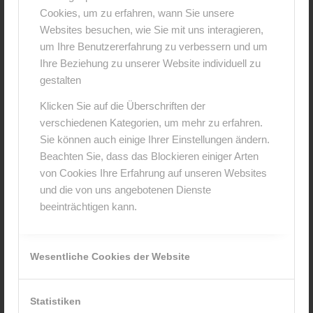
Cookies, um zu erfahren, wann Sie unsere
0
Websites besuchen, wie Sie mit uns interagieren,
um Ihre Benutzererfahrung zu verbessern und um
KOMMENTARE
Ihre Beziehung zu unserer Website individuell zu
gestalten
Hinterlasse einen Kommentar
Klicken Sie auf die Überschriften der
An der Diskussion beteiligen?
verschiedenen Kategorien, um mehr zu erfahren.
Hinterlasse uns deinen Kommentar!
Sie können auch einige Ihrer Einstellungen ändern.
Beachten Sie, dass das Blockieren einiger Arten
*
Name
von Cookies Ihre Erfahrung auf unseren Websites
und die von uns angebotenen Dienste
beeinträchtigen kann.
*
E-Mail-Adresse
Wesentliche Cookies der Website
Website
Statistiken