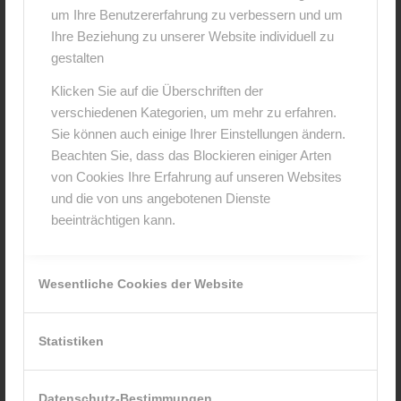
um Ihre Benutzererfahrung zu verbessern und um
Hinterlasse einen Kommentar
Ihre Beziehung zu unserer Website individuell zu
An der Diskussion beteiligen?
gestalten
Hinterlasse uns deinen Kommentar!
Klicken Sie auf die Überschriften der
verschiedenen Kategorien, um mehr zu erfahren.
*
Name
Sie können auch einige Ihrer Einstellungen ändern.
Beachten Sie, dass das Blockieren einiger Arten
von Cookies Ihre Erfahrung auf unseren Websites
*
E-Mail-Adresse
und die von uns angebotenen Dienste
beeinträchtigen kann.
Website
Wesentliche Cookies der Website
Statistiken
Datenschutz-Bestimmungen