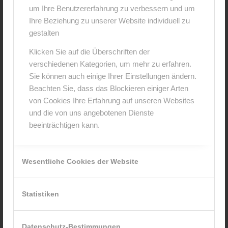
um Ihre Benutzererfahrung zu verbessern und um
Hinterlasse einen Kommentar
Ihre Beziehung zu unserer Website individuell zu
An der Diskussion beteiligen?
gestalten
Hinterlasse uns deinen Kommentar!
Klicken Sie auf die Überschriften der
verschiedenen Kategorien, um mehr zu erfahren.
*
Name
Sie können auch einige Ihrer Einstellungen ändern.
Beachten Sie, dass das Blockieren einiger Arten
von Cookies Ihre Erfahrung auf unseren Websites
*
E-Mail-Adresse
und die von uns angebotenen Dienste
beeinträchtigen kann.
Website
Wesentliche Cookies der Website
Statistiken
Datenschutz-Bestimmungen