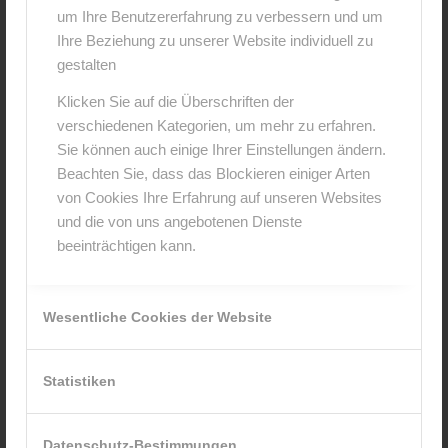
um Ihre Benutzererfahrung zu verbessern und um
Hinterlasse einen Kommentar
Ihre Beziehung zu unserer Website individuell zu
An der Diskussion beteiligen?
gestalten
Hinterlasse uns deinen Kommentar!
Klicken Sie auf die Überschriften der
verschiedenen Kategorien, um mehr zu erfahren.
*
Name
Sie können auch einige Ihrer Einstellungen ändern.
Beachten Sie, dass das Blockieren einiger Arten
von Cookies Ihre Erfahrung auf unseren Websites
*
E-Mail-Adresse
und die von uns angebotenen Dienste
beeinträchtigen kann.
Website
Wesentliche Cookies der Website
Statistiken
Datenschutz-Bestimmungen