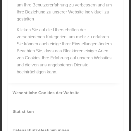
um Ihre Benutzererfahrung zu verbessern und um
Hinterlasse einen Kommentar
Ihre Beziehung zu unserer Website individuell zu
An der Diskussion beteiligen?
gestalten
Hinterlasse uns deinen Kommentar!
Klicken Sie auf die Überschriften der
verschiedenen Kategorien, um mehr zu erfahren.
*
Name
Sie können auch einige Ihrer Einstellungen ändern.
Beachten Sie, dass das Blockieren einiger Arten
von Cookies Ihre Erfahrung auf unseren Websites
*
E-Mail-Adresse
und die von uns angebotenen Dienste
beeinträchtigen kann.
Website
Wesentliche Cookies der Website
Statistiken
Datenschutz-Bestimmungen