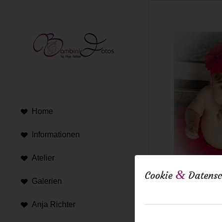
Home
Informationen
Atelier
&
Cookie
Datensc
Galerien
Anja Richter