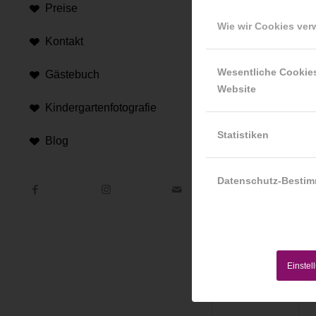
Preise
Wie wir Cookies ve
Hi
Kontakt
An d
Wesentliche Cookie
Hint
Gästebuch
Website
Kindergartenfotografie
Statistiken
Blog
Datenschutz-Besti
Einstel