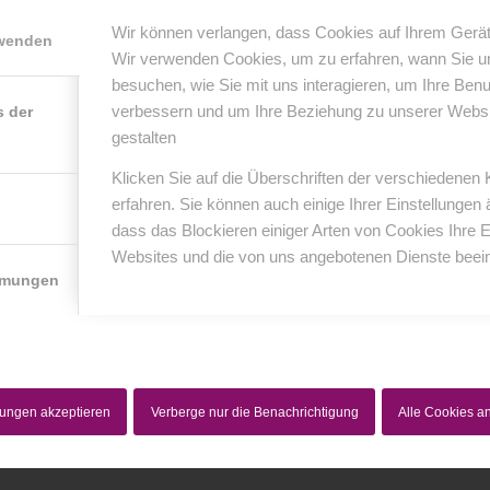
KOMMENTARE
Wir können verlangen, dass Cookies auf Ihrem Gerät
rwenden
nterlasse einen Kommentar
Wir verwenden Cookies, um zu erfahren, wann Sie 
besuchen, wie Sie mit uns interagieren, um Ihre Ben
er Diskussion beteiligen?
verbessern und um Ihre Beziehung zu unserer Website
s der
erlasse uns deinen Kommentar!
gestalten
*
Name
Klicken Sie auf die Überschriften der verschiedenen
erfahren. Sie können auch einige Ihrer Einstellungen
dass das Blockieren einiger Arten von Cookies Ihre 
*
E-Mail-Adresse
Websites und die von uns angebotenen Dienste beein
mmungen
Website
lungen akzeptieren
Verberge nur die Benachrichtigung
Alle Cookies 