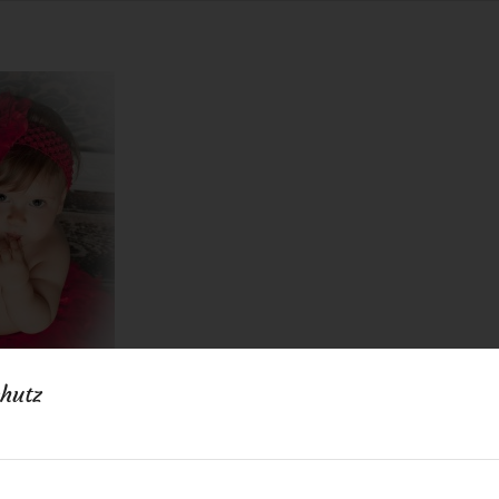
hutz
0