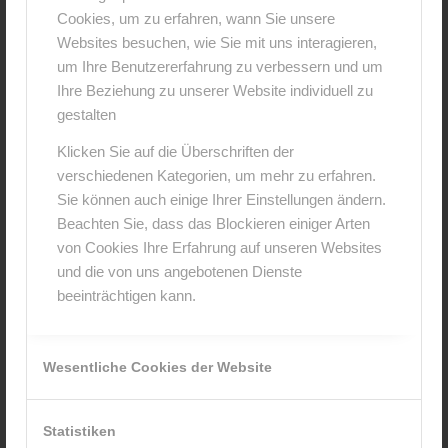
Cookies, um zu erfahren, wann Sie unsere
0
Websites besuchen, wie Sie mit uns interagieren,
um Ihre Benutzererfahrung zu verbessern und um
KOMMENTARE
Ihre Beziehung zu unserer Website individuell zu
gestalten
Hinterlasse einen Kommentar
Klicken Sie auf die Überschriften der
An der Diskussion beteiligen?
verschiedenen Kategorien, um mehr zu erfahren.
Hinterlasse uns deinen Kommentar!
Sie können auch einige Ihrer Einstellungen ändern.
Beachten Sie, dass das Blockieren einiger Arten
*
Name
von Cookies Ihre Erfahrung auf unseren Websites
und die von uns angebotenen Dienste
beeinträchtigen kann.
*
E-Mail-Adresse
Wesentliche Cookies der Website
Website
Statistiken