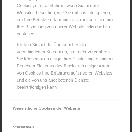
Cookies, um zu erfahren, wann Sie unsere
0
Websites besuchen, wie Sie mit uns interagieren,
um Ihre Benutzererfahrung zu verbessern und um
KOMMENTARE
Ihre Beziehung zu unserer Website individuell zu
gestalten
Hinterlasse einen Kommentar
Klicken Sie auf die Überschriften der
An der Diskussion beteiligen?
verschiedenen Kategorien, um mehr zu erfahren.
Hinterlasse uns deinen Kommentar!
Sie können auch einige Ihrer Einstellungen ändern.
Beachten Sie, dass das Blockieren einiger Arten
*
Name
von Cookies Ihre Erfahrung auf unseren Websites
und die von uns angebotenen Dienste
beeinträchtigen kann.
*
E-Mail-Adresse
Wesentliche Cookies der Website
Website
Statistiken