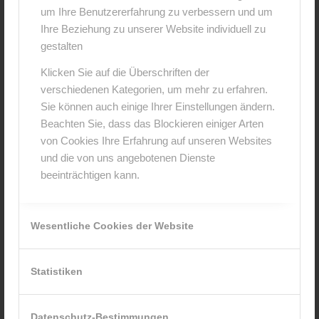
um Ihre Benutzererfahrung zu verbessern und um
Hinterlasse einen Kommentar
Ihre Beziehung zu unserer Website individuell zu
An der Diskussion beteiligen?
gestalten
Hinterlasse uns deinen Kommentar!
Klicken Sie auf die Überschriften der
verschiedenen Kategorien, um mehr zu erfahren.
*
Name
Sie können auch einige Ihrer Einstellungen ändern.
Beachten Sie, dass das Blockieren einiger Arten
von Cookies Ihre Erfahrung auf unseren Websites
*
E-Mail-Adresse
und die von uns angebotenen Dienste
beeinträchtigen kann.
Website
Wesentliche Cookies der Website
Statistiken
Datenschutz-Bestimmungen