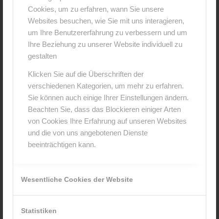
Cookies, um zu erfahren, wann Sie unsere
0
Websites besuchen, wie Sie mit uns interagieren,
um Ihre Benutzererfahrung zu verbessern und um
KOMMENTARE
Ihre Beziehung zu unserer Website individuell zu
gestalten
Hinterlasse einen Kommentar
Klicken Sie auf die Überschriften der
An der Diskussion beteiligen?
verschiedenen Kategorien, um mehr zu erfahren.
Hinterlasse uns deinen Kommentar!
Sie können auch einige Ihrer Einstellungen ändern.
Beachten Sie, dass das Blockieren einiger Arten
*
Name
von Cookies Ihre Erfahrung auf unseren Websites
und die von uns angebotenen Dienste
beeinträchtigen kann.
*
E-Mail-Adresse
Wesentliche Cookies der Website
Website
Statistiken