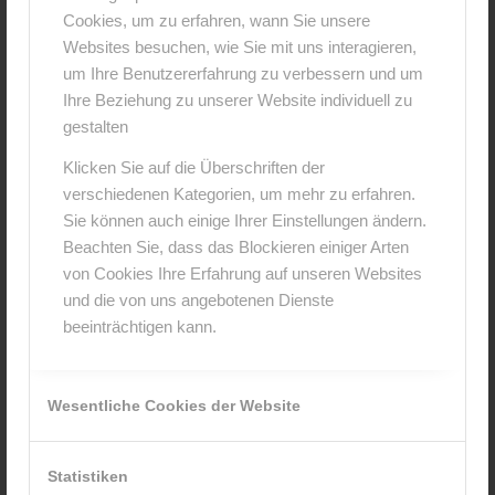
Cookies, um zu erfahren, wann Sie unsere
0
Websites besuchen, wie Sie mit uns interagieren,
um Ihre Benutzererfahrung zu verbessern und um
KOMMENTARE
Ihre Beziehung zu unserer Website individuell zu
gestalten
Hinterlasse einen Kommentar
Klicken Sie auf die Überschriften der
An der Diskussion beteiligen?
verschiedenen Kategorien, um mehr zu erfahren.
Hinterlasse uns deinen Kommentar!
Sie können auch einige Ihrer Einstellungen ändern.
Beachten Sie, dass das Blockieren einiger Arten
*
Name
von Cookies Ihre Erfahrung auf unseren Websites
und die von uns angebotenen Dienste
beeinträchtigen kann.
*
E-Mail-Adresse
Wesentliche Cookies der Website
Website
Statistiken