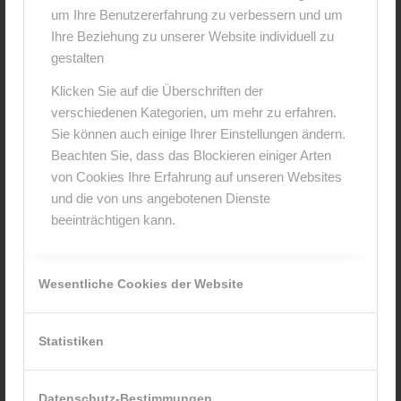
um Ihre Benutzererfahrung zu verbessern und um
Hinterlasse einen Kommentar
Ihre Beziehung zu unserer Website individuell zu
An der Diskussion beteiligen?
gestalten
Hinterlasse uns deinen Kommentar!
Klicken Sie auf die Überschriften der
verschiedenen Kategorien, um mehr zu erfahren.
*
Name
Sie können auch einige Ihrer Einstellungen ändern.
Beachten Sie, dass das Blockieren einiger Arten
von Cookies Ihre Erfahrung auf unseren Websites
*
E-Mail-Adresse
und die von uns angebotenen Dienste
beeinträchtigen kann.
Website
Wesentliche Cookies der Website
Statistiken
Datenschutz-Bestimmungen