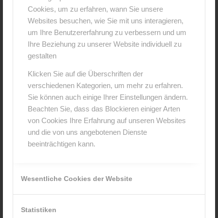
Cookies, um zu erfahren, wann Sie unsere
0
Websites besuchen, wie Sie mit uns interagieren,
um Ihre Benutzererfahrung zu verbessern und um
KOMMENTARE
Ihre Beziehung zu unserer Website individuell zu
gestalten
Hinterlasse einen Kommentar
Klicken Sie auf die Überschriften der
An der Diskussion beteiligen?
verschiedenen Kategorien, um mehr zu erfahren.
Hinterlasse uns deinen Kommentar!
Sie können auch einige Ihrer Einstellungen ändern.
Beachten Sie, dass das Blockieren einiger Arten
*
Name
von Cookies Ihre Erfahrung auf unseren Websites
und die von uns angebotenen Dienste
beeinträchtigen kann.
*
E-Mail-Adresse
Wesentliche Cookies der Website
Website
Statistiken