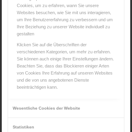
Cookies, um zu erfahren, wann Sie unsere
0
Websites besuchen, wie Sie mit uns interagieren,
um Ihre Benutzererfahrung zu verbessern und um
KOMMENTARE
Ihre Beziehung zu unserer Website individuell zu
gestalten
Hinterlasse einen Kommentar
Klicken Sie auf die Überschriften der
An der Diskussion beteiligen?
verschiedenen Kategorien, um mehr zu erfahren.
Hinterlasse uns deinen Kommentar!
Sie können auch einige Ihrer Einstellungen ändern.
Beachten Sie, dass das Blockieren einiger Arten
*
Name
von Cookies Ihre Erfahrung auf unseren Websites
und die von uns angebotenen Dienste
beeinträchtigen kann.
*
E-Mail-Adresse
Wesentliche Cookies der Website
Website
Statistiken