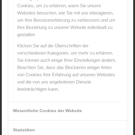
Cookies, um zu erfahren, wann Sie unsere
0
Websites besuchen, wie Sie mit uns interagieren,
um Ihre Benutzererfahrung zu verbessern und um
KOMMENTARE
Ihre Beziehung zu unserer Website individuell zu
gestalten
Hinterlasse einen Kommentar
Klicken Sie auf die Überschriften der
An der Diskussion beteiligen?
verschiedenen Kategorien, um mehr zu erfahren.
Hinterlasse uns deinen Kommentar!
Sie können auch einige Ihrer Einstellungen ändern.
Beachten Sie, dass das Blockieren einiger Arten
*
Name
von Cookies Ihre Erfahrung auf unseren Websites
und die von uns angebotenen Dienste
beeinträchtigen kann.
*
E-Mail-Adresse
Wesentliche Cookies der Website
Website
Statistiken