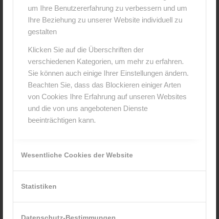
um Ihre Benutzererfahrung zu verbessern und um
Hinterlasse einen Kommentar
Ihre Beziehung zu unserer Website individuell zu
An der Diskussion beteiligen?
gestalten
Hinterlasse uns deinen Kommentar!
Klicken Sie auf die Überschriften der
verschiedenen Kategorien, um mehr zu erfahren.
*
Name
Sie können auch einige Ihrer Einstellungen ändern.
Beachten Sie, dass das Blockieren einiger Arten
von Cookies Ihre Erfahrung auf unseren Websites
*
E-Mail-Adresse
und die von uns angebotenen Dienste
beeinträchtigen kann.
Website
Wesentliche Cookies der Website
Statistiken
Datenschutz-Bestimmungen