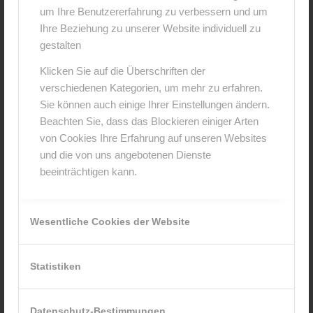
um Ihre Benutzererfahrung zu verbessern und um
Hinterlasse einen Kommentar
Ihre Beziehung zu unserer Website individuell zu
An der Diskussion beteiligen?
gestalten
Hinterlasse uns deinen Kommentar!
Klicken Sie auf die Überschriften der
verschiedenen Kategorien, um mehr zu erfahren.
*
Name
Sie können auch einige Ihrer Einstellungen ändern.
Beachten Sie, dass das Blockieren einiger Arten
von Cookies Ihre Erfahrung auf unseren Websites
*
E-Mail-Adresse
und die von uns angebotenen Dienste
beeinträchtigen kann.
Website
Wesentliche Cookies der Website
Statistiken
Datenschutz-Bestimmungen