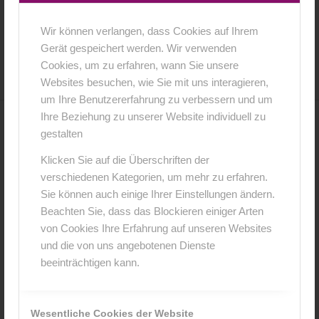
Wir können verlangen, dass Cookies auf Ihrem
14. November 2015
0 Kommentare
von
anja
/
/
Gerät gespeichert werden. Wir verwenden
Cookies, um zu erfahren, wann Sie unsere
Websites besuchen, wie Sie mit uns interagieren,
um Ihre Benutzererfahrung zu verbessern und um
Ihre Beziehung zu unserer Website individuell zu
0
gestalten
Klicken Sie auf die Überschriften der
KOMMENTARE
verschiedenen Kategorien, um mehr zu erfahren.
Hinterlasse einen Kommentar
Sie können auch einige Ihrer Einstellungen ändern.
Beachten Sie, dass das Blockieren einiger Arten
An der Diskussion beteiligen?
von Cookies Ihre Erfahrung auf unseren Websites
Hinterlasse uns deinen Kommentar!
und die von uns angebotenen Dienste
beeinträchtigen kann.
*
Name
Wesentliche Cookies der Website
*
E-Mail-Adresse