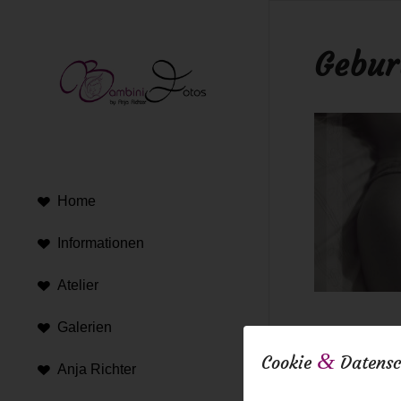
Gebur
Home
Informationen
Atelier
Galerien
14. November 2
&
Cookie
Datensc
Anja Richter