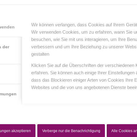
0
Wir können verlangen, dass Cookies auf Ihrem Gerät
rwenden
Wir verwenden Cookies, um zu erfahren, wann Sie 
KOMMENTARE
besuchen, wie Sie mit uns interagieren, um Ihre Ben
nterlasse einen Kommentar
verbessern und um Ihre Beziehung zu unserer Website
s der
gestalten
er Diskussion beteiligen?
erlasse uns deinen Kommentar!
Klicken Sie auf die Überschriften der verschiedenen
erfahren. Sie können auch einige Ihrer Einstellungen
*
Name
dass das Blockieren einiger Arten von Cookies Ihre 
Websites und die von uns angebotenen Dienste beein
mmungen
*
E-Mail-Adresse
Website
lungen akzeptieren
Verberge nur die Benachrichtigung
Alle Cookies 