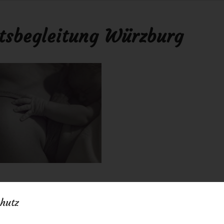
tsbegleitung Würzburg
015
0 Kommentare
von
anja
/
/
hutz