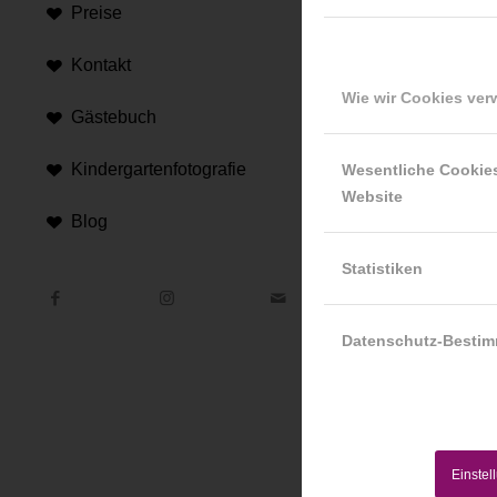
Preise
Kontakt
Wie wir Cookies ve
Gästebuch
Hi
Kindergartenfotografie
Wesentliche Cookie
Website
An d
Blog
Hint
Statistiken
Datenschutz-Besti
Einstel