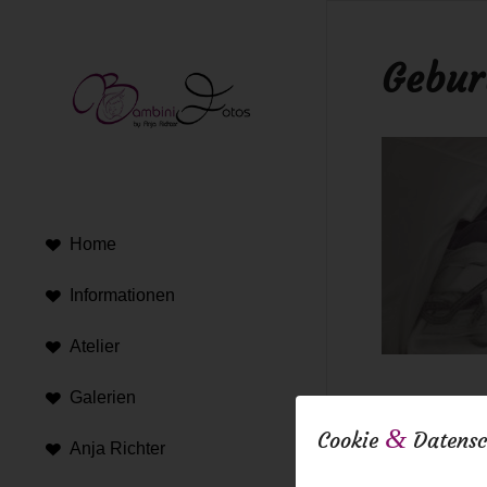
Gebur
Home
Informationen
Atelier
Galerien
14. November 2
&
Cookie
Datensc
Anja Richter