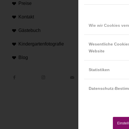
Preise
Kontakt
Wie wir Cookies ve
Gästebuch
Hi
Kindergartenfotografie
Wesentliche Cookie
Website
An d
Blog
Hint
Statistiken
Datenschutz-Besti
Einstel