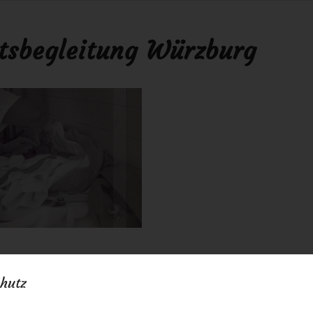
tsbegleitung Würzburg
015
0 Kommentare
von
anja
/
/
hutz