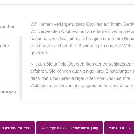
0
Wir können verlangen, dass Cookies auf Ihrem Gerät
rwenden
Wir verwenden Cookies, um zu erfahren, wann Sie 
KOMMENTARE
besuchen, wie Sie mit uns interagieren, um Ihre Ben
nterlasse einen Kommentar
verbessern und um Ihre Beziehung zu unserer Website
s der
gestalten
er Diskussion beteiligen?
erlasse uns deinen Kommentar!
Klicken Sie auf die Überschriften der verschiedenen
erfahren. Sie können auch einige Ihrer Einstellungen
*
Name
dass das Blockieren einiger Arten von Cookies Ihre 
Websites und die von uns angebotenen Dienste beein
mmungen
*
E-Mail-Adresse
Website
lungen akzeptieren
Verberge nur die Benachrichtigung
Alle Cookies 