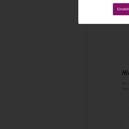
Einstel
14. Februar 20
Hi
An d
Hint