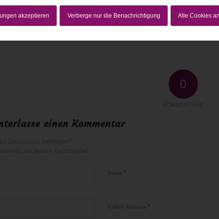
lungen akzeptieren
Verberge nur die Benachrichtigung
Alle Cookies 
15
0 Kommentare
von
anja
/
/
0
KOMMENTARE
nterlasse einen Kommentar
er Diskussion beteiligen?
erlasse uns deinen Kommentar!
*
Name
*
E-Mail-Adresse