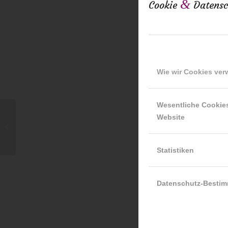
&
Cookie
Datensc
Wie wir Cookies ve
Wesentliche Cookie
Rafael
Website
Neugeborenenfotografie
– Würzburg –
Schweinfurt –...
Statistiken
♥ wünsche i
Datenschutz-Besti