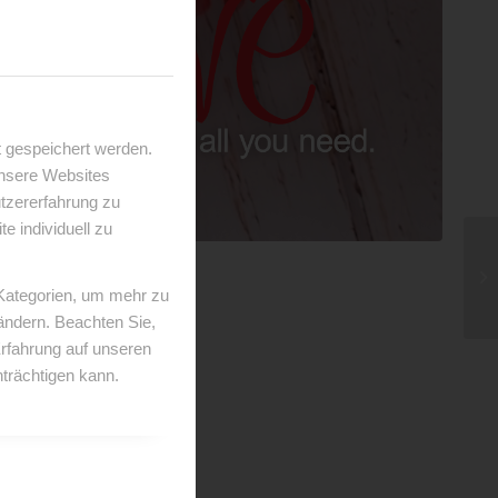
 gespeichert werden.
unsere Websites
utzererfahrung zu
 individuell zu
 Kategorien, um mehr zu
 ändern. Beachten Sie,
Erfahrung auf unseren
trächtigen kann.