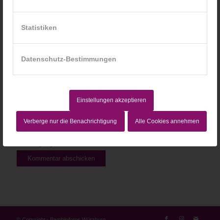
Website
Statistiken
Datenschutz-Bestimmungen
Einstellungen akzeptieren
Verberge nur die Benachrichtigung
Alle Cookies annehmen
Ich stimme den Bedingungen zu, die in der
Datenschutzerklärung
dargelegt sind!
© Copyright - Bambinifotos Würzburg