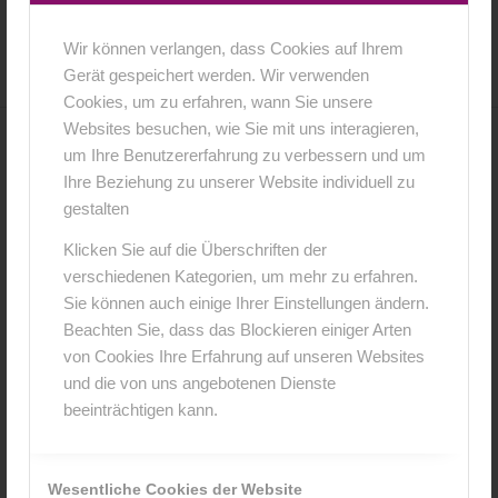
12. Juli 2016
0 Kommentare
von
anja
/
/
Wir können verlangen, dass Cookies auf Ihrem
Gerät gespeichert werden. Wir verwenden
Cookies, um zu erfahren, wann Sie unsere
Websites besuchen, wie Sie mit uns interagieren,
um Ihre Benutzererfahrung zu verbessern und um
0
Ihre Beziehung zu unserer Website individuell zu
gestalten
KOMMENTARE
Hinterlasse einen Kommentar
Klicken Sie auf die Überschriften der
verschiedenen Kategorien, um mehr zu erfahren.
An der Diskussion beteiligen?
Sie können auch einige Ihrer Einstellungen ändern.
Hinterlasse uns deinen Kommentar!
Beachten Sie, dass das Blockieren einiger Arten
von Cookies Ihre Erfahrung auf unseren Websites
*
Name
und die von uns angebotenen Dienste
beeinträchtigen kann.
*
E-Mail-Adresse
Wesentliche Cookies der Website