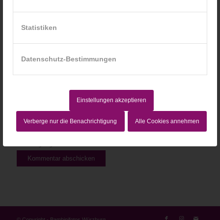
Website
Statistiken
Datenschutz-Bestimmungen
Einstellungen akzeptieren
Verberge nur die Benachrichtigung
Alle Cookies annehmen
Ich stimme den Bedingungen zu, die in der
Datenschutzerklärung
dargelegt sind!
© Copyright - Bambinifotos Würzburg