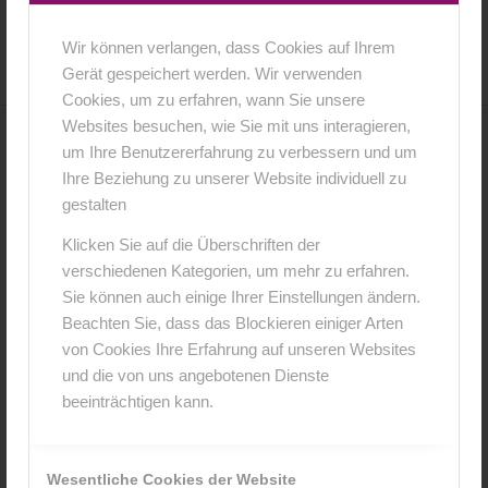
12. Juli 2016
0 Kommentare
von
anja
/
/
Wir können verlangen, dass Cookies auf Ihrem
Gerät gespeichert werden. Wir verwenden
Cookies, um zu erfahren, wann Sie unsere
Websites besuchen, wie Sie mit uns interagieren,
um Ihre Benutzererfahrung zu verbessern und um
0
Ihre Beziehung zu unserer Website individuell zu
gestalten
KOMMENTARE
Hinterlasse einen Kommentar
Klicken Sie auf die Überschriften der
verschiedenen Kategorien, um mehr zu erfahren.
An der Diskussion beteiligen?
Sie können auch einige Ihrer Einstellungen ändern.
Hinterlasse uns deinen Kommentar!
Beachten Sie, dass das Blockieren einiger Arten
von Cookies Ihre Erfahrung auf unseren Websites
*
Name
und die von uns angebotenen Dienste
beeinträchtigen kann.
*
E-Mail-Adresse
Wesentliche Cookies der Website