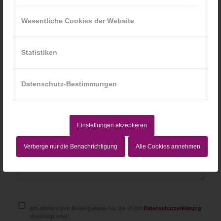
*
Name
Wesentliche Cookies der Website
*
E-Mail-Adresse
Statistiken
Website
Datenschutz-Bestimmungen
Einstellungen akzeptieren
Verberge nur die Benachrichtigung
Alle Cookies annehmen
Ich stimme den Bedingungen zu, die in der
Datenschutzerklärung
dargelegt sind!