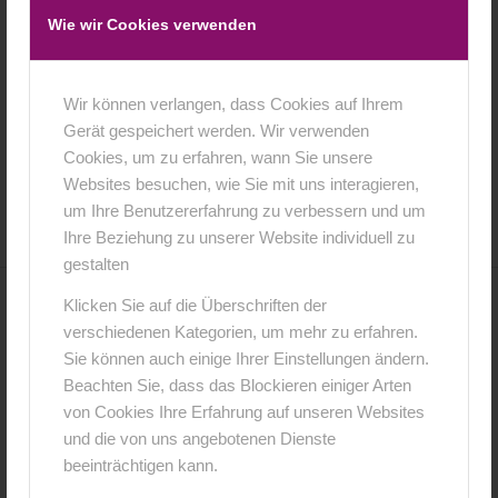
Wie wir Cookies verwenden
Wir können verlangen, dass Cookies auf Ihrem
Gerät gespeichert werden. Wir verwenden
Cookies, um zu erfahren, wann Sie unsere
12. Juli 2016
0 Kommentare
von
anja
/
/
Websites besuchen, wie Sie mit uns interagieren,
um Ihre Benutzererfahrung zu verbessern und um
Ihre Beziehung zu unserer Website individuell zu
gestalten
Klicken Sie auf die Überschriften der
0
verschiedenen Kategorien, um mehr zu erfahren.
Sie können auch einige Ihrer Einstellungen ändern.
KOMMENTARE
Beachten Sie, dass das Blockieren einiger Arten
Hinterlasse einen Kommentar
von Cookies Ihre Erfahrung auf unseren Websites
und die von uns angebotenen Dienste
An der Diskussion beteiligen?
beeinträchtigen kann.
Hinterlasse uns deinen Kommentar!