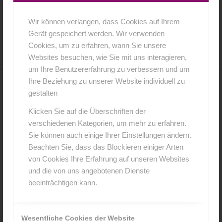
Wir können verlangen, dass Cookies auf Ihrem
12. Juli 2016
0 Kommentare
von
anja
/
/
Gerät gespeichert werden. Wir verwenden
Cookies, um zu erfahren, wann Sie unsere
Websites besuchen, wie Sie mit uns interagieren,
um Ihre Benutzererfahrung zu verbessern und um
Ihre Beziehung zu unserer Website individuell zu
0
gestalten
Klicken Sie auf die Überschriften der
KOMMENTARE
verschiedenen Kategorien, um mehr zu erfahren.
Hinterlasse einen Kommentar
Sie können auch einige Ihrer Einstellungen ändern.
Beachten Sie, dass das Blockieren einiger Arten
An der Diskussion beteiligen?
von Cookies Ihre Erfahrung auf unseren Websites
Hinterlasse uns deinen Kommentar!
und die von uns angebotenen Dienste
beeinträchtigen kann.
*
Name
Wesentliche Cookies der Website
*
E-Mail-Adresse